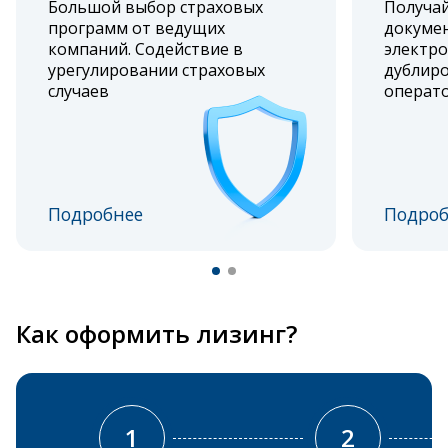
Большой выбор страховых
Получа
программ от ведущих
докумен
компаний. Содействие в
электро
урегулировании страховых
дублиро
случаев
операт
Подробнее
Подроб
Как оформить лизинг?
1
2