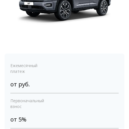
Ежемесячный
платеж
от
руб.
Первоначальный
взнос
от 5%