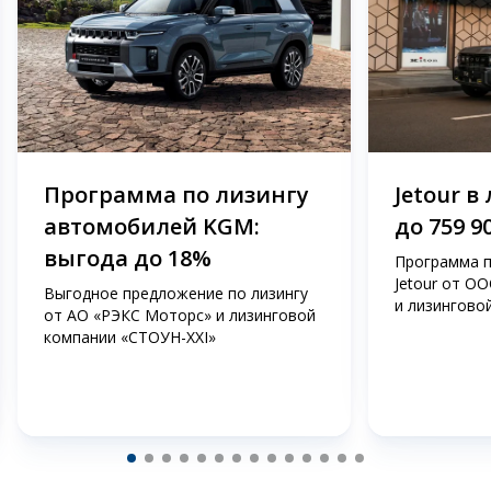
Программа по лизингу
Jetour в
автомобилей KGM:
до 759 9
выгода до 18%
Программа п
Jetour от О
Выгодное предложение по лизингу
и лизингово
от АО «РЭКС Моторс» и лизинговой
компании «СТОУН-ХХI»