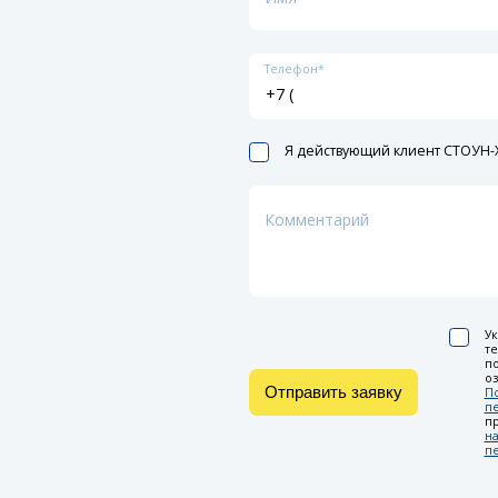
Телефон*
Я действующий клиент СТОУН-X
Комментарий
Ук
т
по
оз
Отправить заявку
П
п
п
на
п