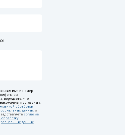
XI
азывая имя и номер
елефона вы
дтверждаете, что
накомлены и согласны с
олитикой обработки
ерсональных данных
и
редоставляете
согласие
 обработку
ерсональных данных