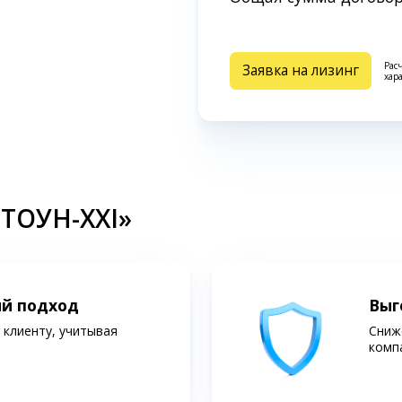
Рас
Заявка на лизинг
хар
СТОУН-XXI»
ий подход
Выг
клиенту, учитывая
Сниж
комп