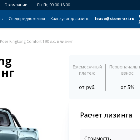
О компании
Пн-Пт, 09.00-18.00
мы
Спецпредложения
Калькулятор лизинга
lease@stone-xxi.ru
 Poer Kingkong Comfort 190 л.с. в лизинг
ng
Ежемесячный
Первоначаль
инг
платеж
взнос
от
руб.
от 5%
Расчет лизинга
Стоимость