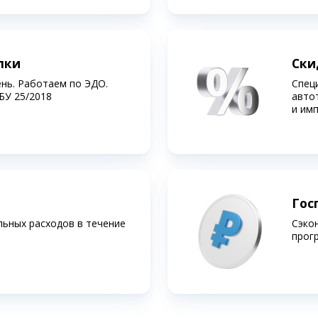
лки
Ски
ень. Работаем по ЭДО.
Спец
БУ 25/2018
авто
и им
Гос
льных расходов в течение
Сэко
прог