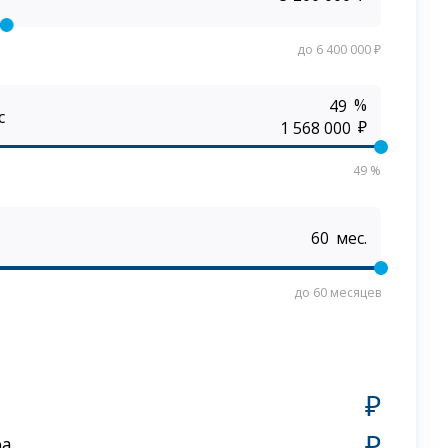
до 6 400 000 ₽
%
с
₽
49 %
мес.
до 60 месяцев
₽
₽
ра