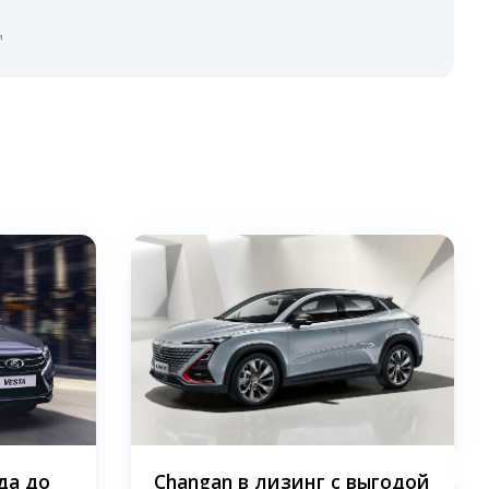
я
да до
Changan в лизинг с выгодой