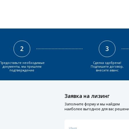
2
3
Предоставьте необходимые
Сделка одобрена!
документы, мы пришлем
Подпишите договор,
подтверждение
внесите аванс
Заявка на лизинг
Заполните форму и мы найдем
наиболее выгодное для вас решен
Имя