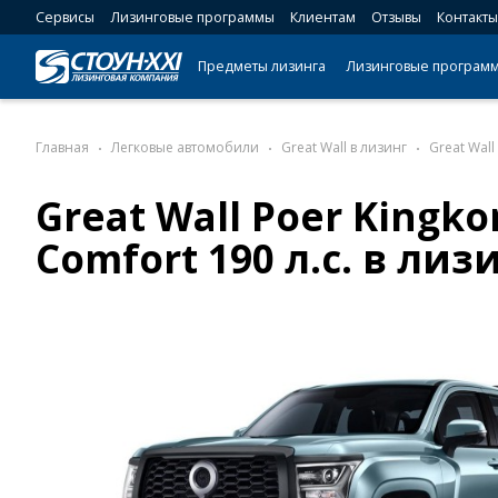
Сервисы
Лизинговые программы
Клиентам
Отзывы
Контакты
Предметы лизинга
Лизинговые програм
Главная
Легковые автомобили
Great Wall в лизинг
Great Wall
Great Wall Poer Kingko
Comfort 190 л.с. в лиз