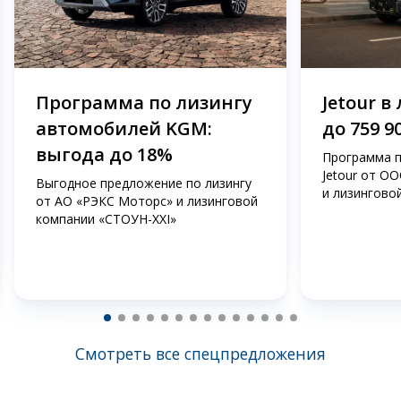
Программа по лизингу
Jetour в
автомобилей KGM:
до 759 9
выгода до 18%
Программа п
Jetour от О
Выгодное предложение по лизингу
и лизингово
от АО «РЭКС Моторс» и лизинговой
компании «СТОУН-ХХI»
Смотреть все спецпредложения