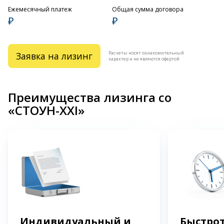
Ежемесячный платеж
Общая сумма договора
₽
₽
Расчеты носят ознакомительный
Заявка на лизинг
характер и не являются офертой
Преимущества лизинга со
«СТОУН-XXI»
Индивидуальный и
Быстрот