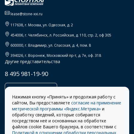
lease@stone-xxi.ru
117638
, г.
Москва
,
ул. Одесская, д. 2
454006
, г.
Челябинск
,
л. Российская, д. 110, стр. 2, оф 305
600000
, г.
Владимир
,
ул. Спасская, д. 4, пом. 8
394026
, г.
Воронеж
,
Московский пр-т, д. 7е, оф. 318
Другие представительства
8 495 981-19-90
Заказать звонок
Нажимая кнопку «Принять» и продолжая работу с
сайтом, Вы предоставляете
согласие на применение
метрической программы «Яндекс.Метрика»
и
обработку сведений, которые собираются
Правила
Разработка сайта –
посредством неё и основанных на обработке
использования cookie
ITECH
файлов cookie Вашего браузера, в соответствии с
Политикой в отношении обработки персональных