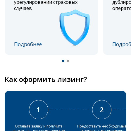
урегулировании страховых
дублиро
случаев
операт
Подробнее
Подроб
Как оформить лизинг?
1
2
Оставьте заявку и получите
Предоставьте необходимые
персональное коммерческое
документы, мы пришлем