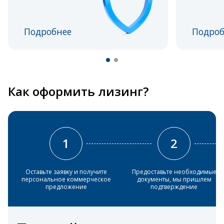
Подробнее
Подроб
Как оформить лизинг?
1
2
Оставьте заявку и получите
Предоставьте необходимые
персональное коммерческое
документы, мы пришлем
предложение
подтверждение