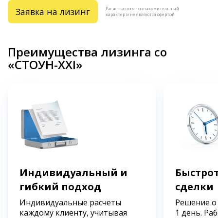
Расчеты носят ознакомительный
Заявка на лизинг
характер и не являются офертой
Преимущества лизинга со
«СТОУН-XXI»
Индивидуальный и
Быстрот
гибкий подход
сделки
Индивидуальные расчеты
Решение о
каждому клиенту, учитывая
1 день. Ра