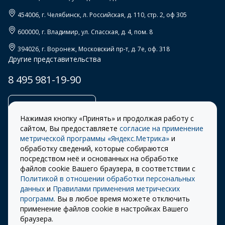
454006
, г.
Челябинск
,
л. Российская, д. 110, стр. 2, оф 305
600000
, г.
Владимир
,
ул. Спасская, д. 4, пом. 8
394026
, г.
Воронеж
,
Московский пр-т, д. 7е, оф. 318
Другие представительства
8 495 981-19-90
Заказать звонок
Нажимая кнопку «Принять» и продолжая работу с
сайтом, Вы предоставляете
согласие на применение
метрической программы «Яндекс.Метрика»
и
обработку сведений, которые собираются
Правила
Разработка сайта –
посредством неё и основанных на обработке
использования cookie
ITECH
файлов cookie Вашего браузера, в соответствии с
Политикой в отношении обработки персональных
Правила пользования
© 2026 «СТОУН-XXI»
данных
и
Правилами применения метрических
сайтом
программ
. Вы в любое время можете отключить
Политика
применение файлов cookie в настройках Вашего
конфиденциальности
браузера.