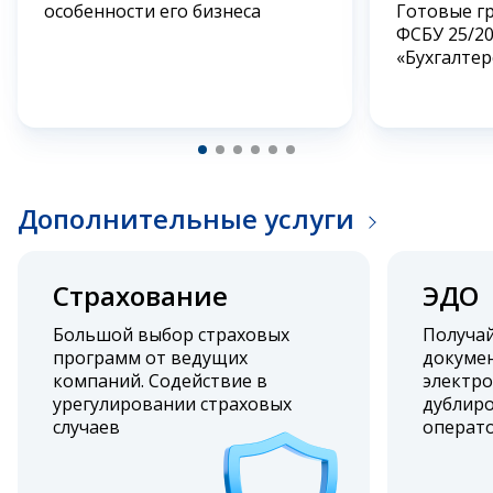
особенности его бизнеса
Готовые г
ФСБУ 25/2
«Бухгалтер
Дополнительные услуги
Страхование
ЭДО
Большой выбор страховых
Получа
программ от ведущих
докумен
компаний. Содействие в
электро
урегулировании страховых
дублиро
случаев
операт