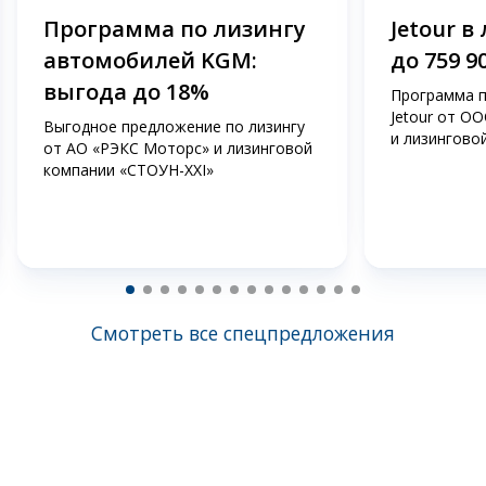
Программа по лизингу
Jetour в
автомобилей KGM:
до 759 9
выгода до 18%
Программа п
Jetour от О
Выгодное предложение по лизингу
и лизингово
от АО «РЭКС Моторс» и лизинговой
компании «СТОУН-ХХI»
Смотреть все спецпредложения