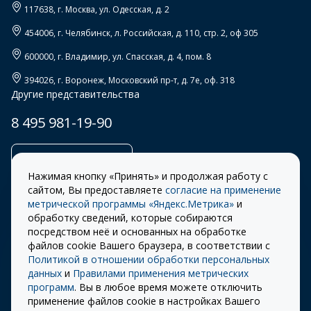
117638
, г.
Москва
,
ул. Одесская, д. 2
454006
, г.
Челябинск
,
л. Российская, д. 110, стр. 2, оф 305
600000
, г.
Владимир
,
ул. Спасская, д. 4, пом. 8
394026
, г.
Воронеж
,
Московский пр-т, д. 7е, оф. 318
Другие представительства
8 495 981-19-90
Заказать звонок
Нажимая кнопку «Принять» и продолжая работу с
сайтом, Вы предоставляете
согласие на применение
метрической программы «Яндекс.Метрика»
и
обработку сведений, которые собираются
Правила
Разработка сайта –
посредством неё и основанных на обработке
использования cookie
ITECH
файлов cookie Вашего браузера, в соответствии с
Политикой в отношении обработки персональных
Правила пользования
© 2026 «СТОУН-XXI»
данных
и
Правилами применения метрических
сайтом
программ
. Вы в любое время можете отключить
Политика
применение файлов cookie в настройках Вашего
конфиденциальности