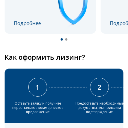
Подробнее
Подроб
Как оформить лизинг?
1
2
Оставьте заявку и получите
Предоставьте необходимые
персональное коммерческое
документы, мы пришлем
предложение
подтверждение