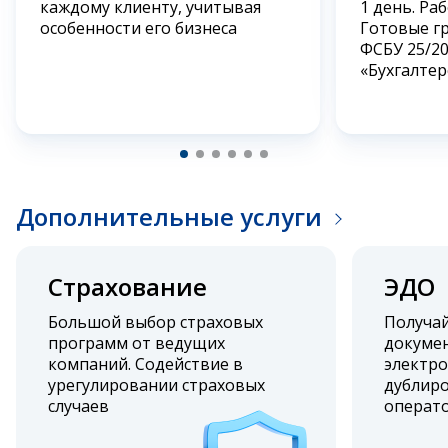
каждому клиенту, учитывая
1 день. Ра
особенности его бизнеса
Готовые г
ФСБУ 25/2
«Бухгалтер
Дополнительные услуги
Страхование
ЭДО
Большой выбор страховых
Получа
программ от ведущих
докумен
компаний. Содействие в
электро
урегулировании страховых
дублиро
случаев
операт