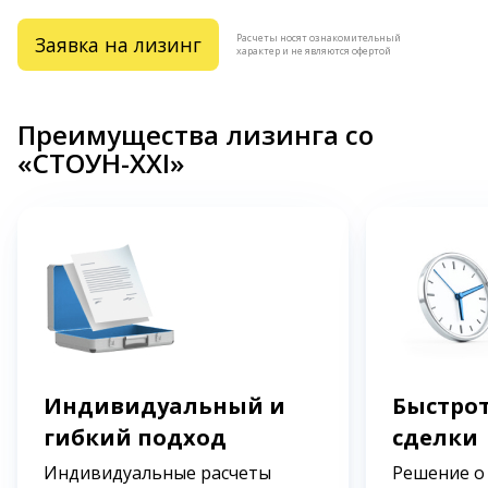
Расчеты носят ознакомительный
Заявка на лизинг
характер и не являются офертой
Преимущества лизинга со
«СТОУН-XXI»
Индивидуальный и
Быстрот
гибкий подход
сделки
Индивидуальные расчеты
Решение о