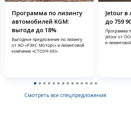
Программа по лизингу
Jetour в
автомобилей KGM:
до 759 9
выгода до 18%
Программа п
Jetour от О
Выгодное предложение по лизингу
и лизингово
от АО «РЭКС Моторс» и лизинговой
компании «СТОУН-ХХI»
Смотреть все спецпредложения