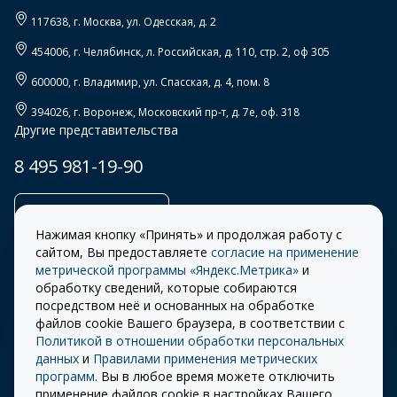
117638
, г.
Москва
,
ул. Одесская, д. 2
454006
, г.
Челябинск
,
л. Российская, д. 110, стр. 2, оф 305
600000
, г.
Владимир
,
ул. Спасская, д. 4, пом. 8
394026
, г.
Воронеж
,
Московский пр-т, д. 7е, оф. 318
Другие представительства
8 495 981-19-90
Заказать звонок
Нажимая кнопку «Принять» и продолжая работу с
сайтом, Вы предоставляете
согласие на применение
метрической программы «Яндекс.Метрика»
и
обработку сведений, которые собираются
Правила
Разработка сайта –
посредством неё и основанных на обработке
использования cookie
ITECH
файлов cookie Вашего браузера, в соответствии с
Политикой в отношении обработки персональных
Правила пользования
© 2026 «СТОУН-XXI»
данных
и
Правилами применения метрических
сайтом
программ
. Вы в любое время можете отключить
Политика
применение файлов cookie в настройках Вашего