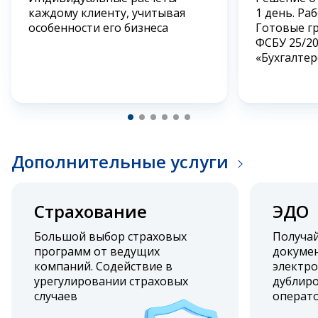
каждому клиенту, учитывая
1 день. Ра
особенности его бизнеса
Готовые г
ФСБУ 25/2
«Бухгалтер
Дополнительные услуги
Страхование
ЭДО
Большой выбор страховых
Получа
программ от ведущих
докумен
компаний. Содействие в
электро
урегулировании страховых
дублиро
случаев
операт