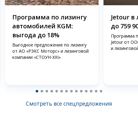
Программа по лизингу
Jetour в
автомобилей KGM:
до 759 9
выгода до 18%
Программа п
Jetour от О
Выгодное предложение по лизингу
и лизингово
от АО «РЭКС Моторс» и лизинговой
компании «СТОУН-ХХI»
Смотреть все спецпредложения