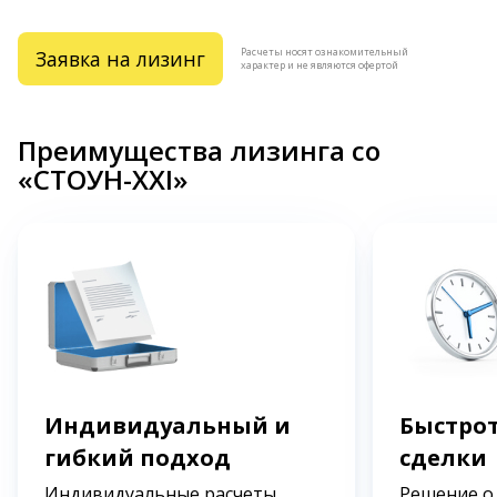
Расчеты носят ознакомительный
Заявка на лизинг
характер и не являются офертой
Преимущества лизинга со
«СТОУН-XXI»
Индивидуальный и
Быстрот
гибкий подход
сделки
Индивидуальные расчеты
Решение о