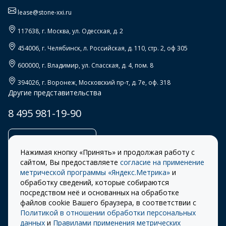
lease@stone-xxi.ru
117638
, г.
Москва
,
ул. Одесская, д. 2
454006
, г.
Челябинск
,
л. Российская, д. 110, стр. 2, оф 305
600000
, г.
Владимир
,
ул. Спасская, д. 4, пом. 8
394026
, г.
Воронеж
,
Московский пр-т, д. 7е, оф. 318
Другие представительства
8 495 981-19-90
Заказать звонок
Нажимая кнопку «Принять» и продолжая работу с
сайтом, Вы предоставляете
согласие на применение
метрической программы «Яндекс.Метрика»
и
обработку сведений, которые собираются
Правила
Разработка сайта –
посредством неё и основанных на обработке
использования cookie
ITECH
файлов cookie Вашего браузера, в соответствии с
Политикой в отношении обработки персональных
Правила пользования
© 2026 «СТОУН-XXI»
данных
и
Правилами применения метрических
сайтом