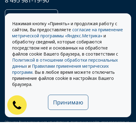
8 495 981-19-90
Заказать звонок
Нажимая кнопку «Принять» и продолжая работу с
сайтом, Вы предоставляете
согласие на применение
метрической программы «Яндекс.Метрика»
и
обработку сведений, которые собираются
Правила
Разработка сайта –
посредством неё и основанных на обработке
использования cookie
ITECH
файлов cookie Вашего браузера, в соответствии с
Политикой в отношении обработки персональных
Правила пользования
© 2026 «СТОУН-XXI»
данных
и
Правилами применения метрических
сайтом
программ
. Вы в любое время можете отключить
Политика
применение файлов cookie в настройках Вашего
конфиденциальности
браузера.
Карта сайта
Принимаю
Публичная оферта на
использование ПЭП
Обращаем Ваше внимание на то, что информация, размещенная на сайте, носит исключительно
информационный характер и ни при каких условиях не является публичной офертой,
определяемой положениями Статьи 437 (2) Гражданского кодекса Российской Федерации.