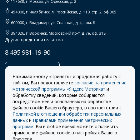
117638
, г.
Москва
,
ул. Одесская, д. 2
454006
, г.
Челябинск
,
л. Российская, д. 110, стр. 2, оф 305
600000
, г.
Владимир
,
ул. Спасская, д. 4, пом. 8
394026
, г.
Воронеж
,
Московский пр-т, д. 7е, оф. 318
Другие представительства
8 495 981-19-90
Заказать звонок
Нажимая кнопку «Принять» и продолжая работу с
сайтом, Вы предоставляете
согласие на применение
метрической программы «Яндекс.Метрика»
и
обработку сведений, которые собираются
Правила
Разработка сайта –
посредством неё и основанных на обработке
использования cookie
ITECH
файлов cookie Вашего браузера, в соответствии с
Политикой в отношении обработки персональных
Правила пользования
© 2026 «СТОУН-XXI»
данных
и
Правилами применения метрических
сайтом
программ
. Вы в любое время можете отключить
Политика
применение файлов cookie в настройках Вашего
конфиденциальности
браузера.