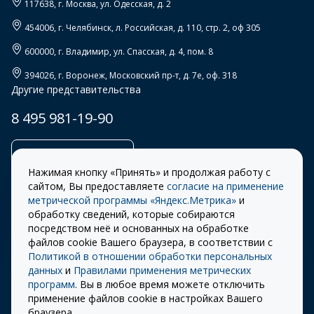
117638
, г.
Москва
,
ул. Одесская, д. 2
454006
, г.
Челябинск
,
л. Российская, д. 110, стр. 2, оф 305
600000
, г.
Владимир
,
ул. Спасская, д. 4, пом. 8
394026
, г.
Воронеж
,
Московский пр-т, д. 7е, оф. 318
Другие представительства
8 495 981-19-90
Заказать звонок
Нажимая кнопку «Принять» и продолжая работу с
сайтом, Вы предоставляете
согласие на применение
метрической программы «Яндекс.Метрика»
и
обработку сведений, которые собираются
Правила
Разработка сайта –
посредством неё и основанных на обработке
использования cookie
ITECH
файлов cookie Вашего браузера, в соответствии с
Политикой в отношении обработки персональных
Правила пользования
© 2026 «СТОУН-XXI»
данных
и
Правилами применения метрических
сайтом
программ
. Вы в любое время можете отключить
Политика
применение файлов cookie в настройках Вашего
конфиденциальности
браузера.