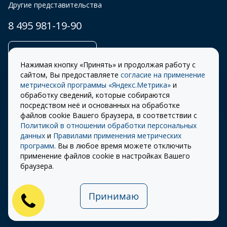
Другие представительства
8 495 981-19-90
Заказать звонок
Нажимая кнопку «Принять» и продолжая работу с
сайтом, Вы предоставляете
согласие на применение
метрической программы «Яндекс.Метрика»
и
обработку сведений, которые собираются
Правила
Разработка сайта –
посредством неё и основанных на обработке
использования cookie
ITECH
файлов cookie Вашего браузера, в соответствии с
Политикой в отношении обработки персональных
Правила пользования
© 2026 «СТОУН-XXI»
данных
и
Правилами применения метрических
сайтом
программ
. Вы в любое время можете отключить
Политика
применение файлов cookie в настройках Вашего
конфиденциальности
браузера.
Карта сайта
Принимаю
Публичная оферта на
использование ПЭП