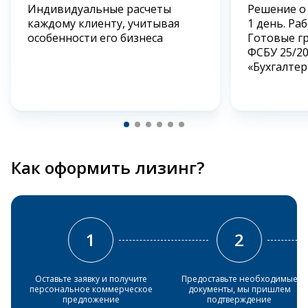
Индивидуальные расчеты
Решение о
каждому клиенту, учитывая
1 день. Ра
особенности его бизнеса
Готовые г
ФСБУ 25/2
«Бухгалтер
Как оформить лизинг?
1
2
Оставьте заявку и получите
Предоставьте необходимые
персональное коммерческое
документы, мы пришлем
предложение
подтверждение