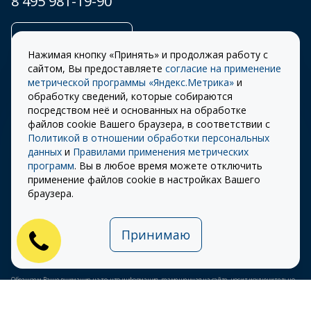
8 495 981-19-90
Заказать звонок
Нажимая кнопку «Принять» и продолжая работу с
сайтом, Вы предоставляете
согласие на применение
метрической программы «Яндекс.Метрика»
и
обработку сведений, которые собираются
Правила
Разработка сайта –
посредством неё и основанных на обработке
использования cookie
ITECH
файлов cookie Вашего браузера, в соответствии с
Политикой в отношении обработки персональных
Правила пользования
© 2026 «СТОУН-XXI»
данных
и
Правилами применения метрических
сайтом
программ
. Вы в любое время можете отключить
Политика
применение файлов cookie в настройках Вашего
конфиденциальности
браузера.
Карта сайта
Принимаю
Публичная оферта на
использование ПЭП
Обращаем Ваше внимание на то, что информация, размещенная на сайте, носит исключительно
информационный характер и ни при каких условиях не является публичной офертой,
определяемой положениями Статьи 437 (2) Гражданского кодекса Российской Федерации.