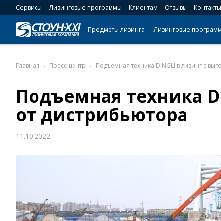
Сервисы
Лизинговые программы
Клиентам
Отзывы
Контакты
Предметы лизинга
Лизинговые програм
Главная
Пресс-центр
Подъемная техника DINGLI в лизинг с вы
Подъемная техника DI
от дистрибьютора
11.10.2022