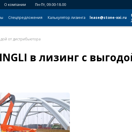
О компании
Пн-Пт, 09.00-18.00
мы
Спецпредложения
Калькулятор лизинга
lease@stone-xxi.ru
годой от дистрибьютора
NGLI в лизинг с выгодо