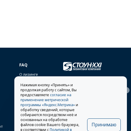
FAQ
О лизинге
lease@stone-xxi.ru
Нажимая кнопку «Принять» и
Раскрытие
продолжая работу с сайтом, Вы
394026
, г.
Воронеж
,
117638
, г.
Москва
,
ул.
информации
Московский пр-т, д. 7е, оф.
предоставляете
согласие на
Одесская, д. 2
318
применение метрической
Другие представительства
программы «Яндекс.Метрика»
и
обработку сведений, которые
8 495 981-19-90
собираются посредством неё и
основанных на обработке
Принимаю
файлов cookie Вашего браузера,
от
в соответствии с
Политикой в