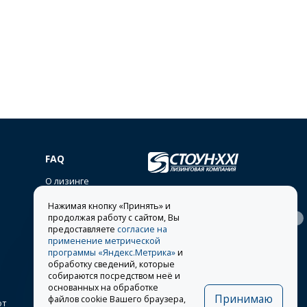
FAQ
О лизинге
lease@stone-xxi.ru
Нажимая кнопку «Принять» и
Раскрытие
продолжая работу с сайтом, Вы
394026
, г.
Воронеж
,
117638
, г.
Москва
,
ул.
информации
Московский пр-т, д. 7е, оф.
предоставляете
согласие на
Одесская, д. 2
318
применение метрической
Другие представительства
программы «Яндекс.Метрика»
и
обработку сведений, которые
8 495 981-19-90
собираются посредством неё и
основанных на обработке
Принимаю
файлов cookie Вашего браузера,
от