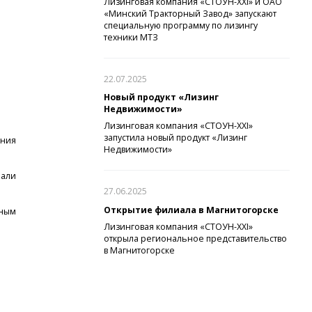
Лизинговая компания «СТОУН-XXI» и ОАО
«Минский Тракторный Завод» запускают
специальную программу по лизингу
техники МТЗ
22.07.2025
Новый продукт «Лизинг
Недвижимости»
Лизинговая компания «СТОУН-XXI»
запустила новый продукт «Лизинг
ания
Недвижимости»
нали
27.06.2025
Открытие филиала в Магнитогорске
нным
Лизинговая компания «СТОУН-XXI»
открыла региональное представительство
в Магнитогорске