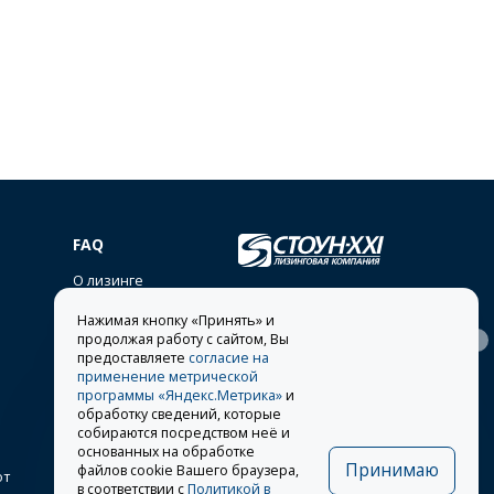
FAQ
О лизинге
lease@stone-xxi.ru
Нажимая кнопку «Принять» и
Раскрытие
продолжая работу с сайтом, Вы
394026
, г.
Воронеж
,
117638
, г.
Москва
,
ул.
информации
Московский пр-т, д. 7е, оф.
предоставляете
согласие на
Одесская, д. 2
318
применение метрической
Другие представительства
программы «Яндекс.Метрика»
и
обработку сведений, которые
8 495 981-19-90
собираются посредством неё и
основанных на обработке
Принимаю
файлов cookie Вашего браузера,
от
в соответствии с
Политикой в