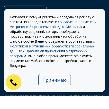
Заказать звонок
Нажимая кнопку «Принять» и продолжая работу с
сайтом, Вы предоставляете
согласие на применение
метрической программы «Яндекс.Метрика»
и
обработку сведений, которые собираются
Правила
Разработка сайта –
посредством неё и основанных на обработке
использования cookie
ITECH
файлов cookie Вашего браузера, в соответствии с
Политикой в отношении обработки персональных
Правила пользования
© 2026 «СТОУН-XXI»
данных
и
Правилами применения метрических
сайтом
программ
. Вы в любое время можете отключить
Политика
применение файлов cookie в настройках Вашего
конфиденциальности
браузера.
Карта сайта
Принимаю
Публичная оферта на
использование ПЭП
Обращаем Ваше внимание на то, что информация, размещенная на сайте, носит исключительно
информационный характер и ни при каких условиях не является публичной офертой,
определяемой положениями Статьи 437 (2) Гражданского кодекса Российской Федерации.