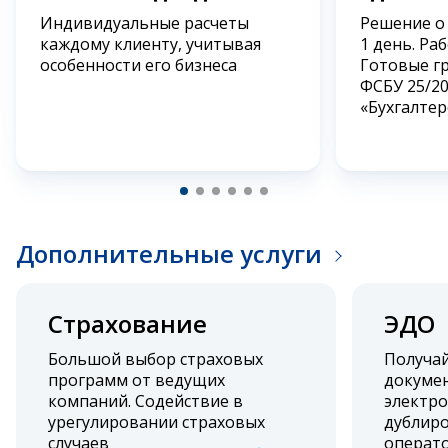
Индивидуальные расчеты
Решение о
каждому клиенту, учитывая
1 день. Ра
особенности его бизнеса
Готовые г
ФСБУ 25/2
«Бухгалтер
Дополнительные услуги
Страхование
ЭДО
Большой выбор страховых
Получа
программ от ведущих
докумен
компаний. Содействие в
электро
урегулировании страховых
дублиро
случаев
операт