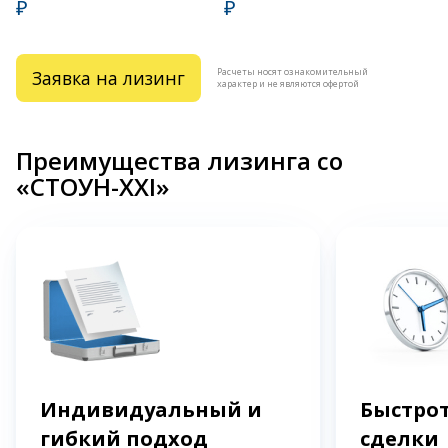
₽
₽
Расчеты носят ознакомительный
Заявка на лизинг
характер и не являются офертой
Преимущества лизинга со
«СТОУН-XXI»
Индивидуальный и
Быстрот
гибкий подход
сделки