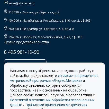
lease@stone-xxi.ru
117638
, г.
Москва
,
ул. Одесская, д. 2
454006
, г.
Челябинск
,
л. Российская, д. 110, стр. 2, оф 305
600000
, г.
Владимир
,
ул. Спасская, д. 4, пом. 8
394026
, г.
Воронеж
,
Московский пр-т, д. 7е, оф. 318
Другие представительства
8 495 981-19-90
Заказать звонок
Нажимая кнопку «Принять» и продолжая работу с
сайтом, Вы предоставляете
согласие на применение
метрической программы «Яндекс.Метрика»
и
обработку сведений, которые собираются
Правила
Разработка сайта –
посредством неё и основанных на обработке
использования cookie
ITECH
файлов cookie Вашего браузера, в соответствии с
Политикой в отношении обработки персональных
Правила пользования
© 2026 «СТОУН-XXI»
данных
и
Правилами применения метрических
сайтом