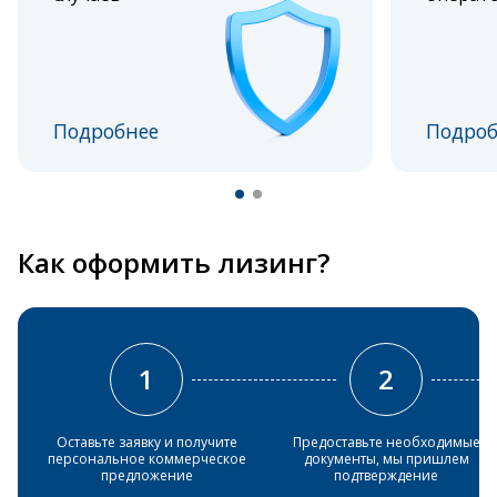
Подробнее
Подроб
Как оформить лизинг?
1
2
Оставьте заявку и получите
Предоставьте необходимые
персональное коммерческое
документы, мы пришлем
предложение
подтверждение