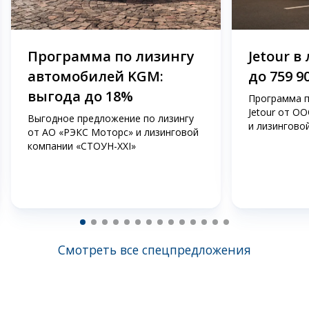
Программа по лизингу
Jetour в
автомобилей KGM:
до 759 9
выгода до 18%
Программа п
Jetour от О
Выгодное предложение по лизингу
и лизингово
от АО «РЭКС Моторс» и лизинговой
компании «СТОУН-ХХI»
Смотреть все спецпредложения