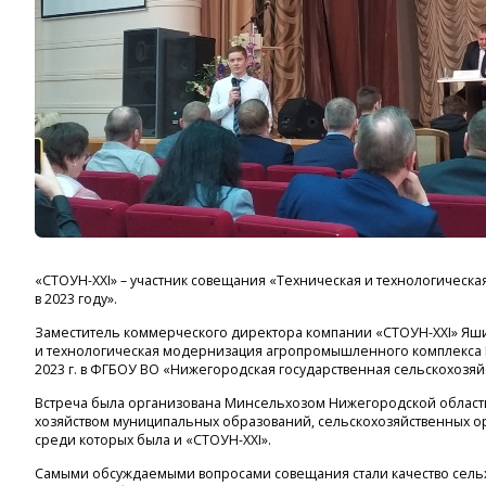
«СТОУН-XXI» – участник совещания «Техническая и технологичес
в 2023 году».
Заместитель коммерческого директора компании «СТОУН-XXI» Яш
и технологическая модернизация агропромышленного комплекса Н
2023 г. в ФГБОУ ВО «Нижегородская государственная сельскохозяй
Встреча была организована Минсельхозом Нижегородской области
хозяйством муниципальных образований, сельскохозяйственных ор
среди которых была и «СТОУН-XXI».
Самыми обсуждаемыми вопросами совещания стали качество сельх