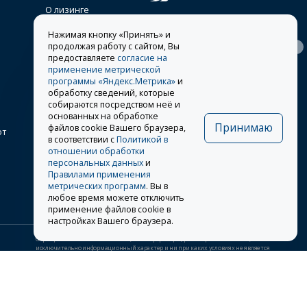
О лизинге
lease@stone-xxi.ru
Нажимая кнопку «Принять» и
Раскрытие
продолжая работу с сайтом, Вы
394026
, г.
Воронеж
,
117638
, г.
Москва
,
ул.
информации
Московский пр-т, д. 7е, оф.
предоставляете
согласие на
Одесская, д. 2
318
применение метрической
Другие представительства
программы «Яндекс.Метрика»
и
обработку сведений, которые
8 495 981-19-90
собираются посредством неё и
основанных на обработке
Принимаю
файлов cookie Вашего браузера,
от
в соответствии с
Политикой в
отношении обработки
Заказать звонок
персональных данных
и
Правилами применения
метрических программ
. Вы в
любое время можете отключить
применение файлов cookie в
настройках Вашего браузера.
Обращаем Ваше внимание на то, что информация, размещенная на сайте, носит
исключительно информационный характер и ни при каких условиях не является
публичной офертой, определяемой положениями Статьи 437 (2) Гражданского кодекса
Российской Федерации.