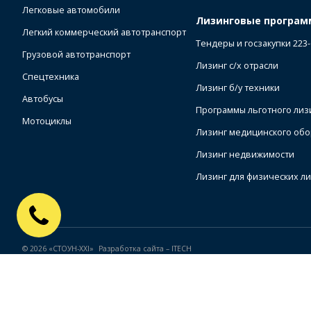
Легковые автомобили
Лизинговые програ
Легкий коммерческий автотранспорт
Тендеры и госзакупки 223
Грузовой автотранспорт
Лизинг с/х отрасли
Спецтехника
Лизинг б/у техники
Автобусы
Программы льготного лиз
Мотоциклы
Лизинг медицинского об
Лизинг недвижимости
Лизинг для физических л
© 2026 «СТОУН-XXI»
Разработка сайта –
ITECH
Правила использования cookie
Правила пользования сайтом
Политика к