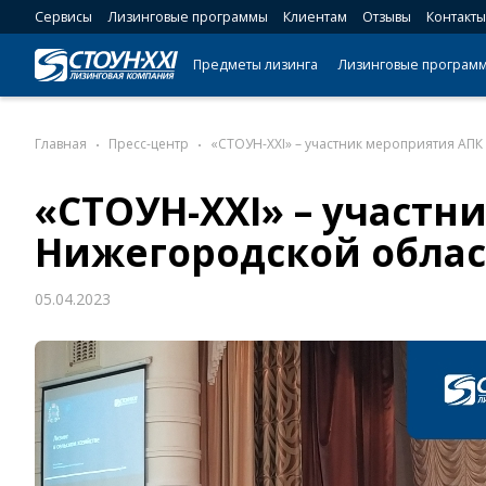
Сервисы
Лизинговые программы
Клиентам
Отзывы
Контакты
Предметы лизинга
Лизинговые програм
Главная
Пресс-центр
«СТОУН-XXI» – участник мероприятия АП
«СТОУН-XXI» – участн
Нижегородской обла
05.04.2023