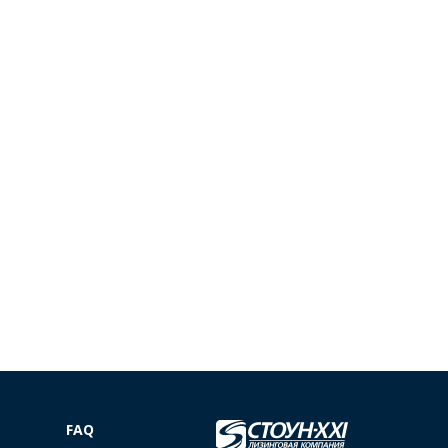
е
FAQ