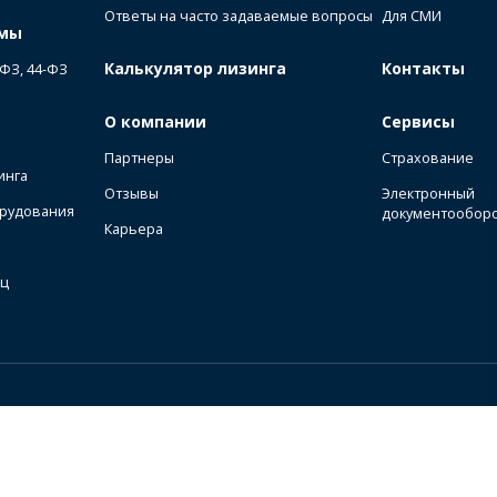
Ответы на часто задаваемые вопросы
Для СМИ
ммы
Калькулятор лизинга
Контакты
-ФЗ, 44-ФЗ
О компании
Сервисы
Партнеры
Страхование
инга
Отзывы
Электронный
орудования
документообор
Карьера
иц
онфиденциальности
Карта сайта
Публичная оферта на использование ПЭП