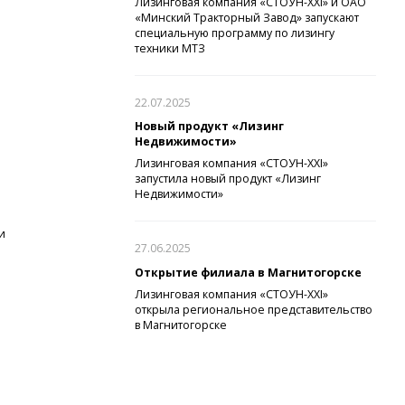
Лизинговая компания «СТОУН-XXI» и ОАО
«Минский Тракторный Завод» запускают
специальную программу по лизингу
техники МТЗ
22.07.2025
Новый продукт «Лизинг
Недвижимости»
Лизинговая компания «СТОУН-XXI»
запустила новый продукт «Лизинг
Недвижимости»
и
27.06.2025
Открытие филиала в Магнитогорске
Лизинговая компания «СТОУН-XXI»
открыла региональное представительство
в Магнитогорске