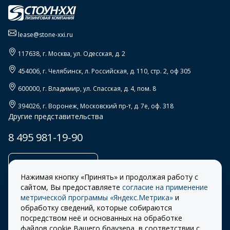
lease@stone-xxi.ru
117638
, г.
Москва
,
ул. Одесская, д. 2
454006
, г.
Челябинск
,
л. Российская, д. 110, стр. 2, оф 305
600000
, г.
Владимир
,
ул. Спасская, д. 4, пом. 8
394026
, г.
Воронеж
,
Московский пр-т, д. 7е, оф. 318
Другие представительства
8 495 981-19-90
Заказать звонок
Нажимая кнопку «Принять» и продолжая работу с
сайтом, Вы предоставляете
согласие на применение
метрической программы «Яндекс.Метрика»
и
обработку сведений, которые собираются
Правила
Разработка сайта –
посредством неё и основанных на обработке
использования cookie
ITECH
файлов cookie Вашего браузера, в соответствии с