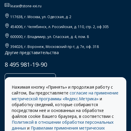
lease@stone-xxi.ru
117638
, г.
Москва
,
ул. Одесская, д. 2
454006
, г.
Челябинск
,
л. Российская, д. 110, стр. 2, оф 305
600000
, г.
Владимир
,
ул. Спасская, д. 4, пом. 8
394026
, г.
Воронеж
,
Московский пр-т, д. 7е, оф. 318
Другие представительства
8 495 981-19-90
Заказать звонок
Нажимая кнопку «Принять» и продолжая работу с
сайтом, Вы предоставляете
согласие на применение
метрической программы «Яндекс.Метрика»
и
обработку сведений, которые собираются
Правила
Разработка сайта –
посредством неё и основанных на обработке
использования cookie
ITECH
файлов cookie Вашего браузера, в соответствии с
Политикой в отношении обработки персональных
Правила пользования
© 2026 «СТОУН-XXI»
данных
и
Правилами применения метрических
сайтом