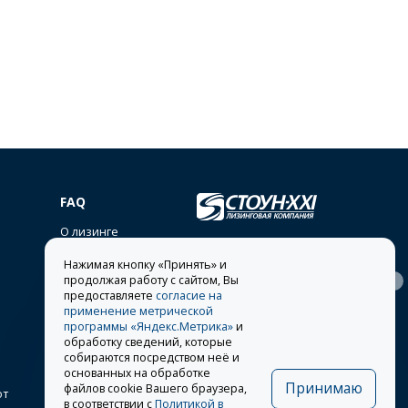
FAQ
О лизинге
lease@stone-xxi.ru
Нажимая кнопку «Принять» и
Раскрытие
продолжая работу с сайтом, Вы
394026
, г.
Воронеж
,
117638
, г.
Москва
,
ул.
информации
Московский пр-т, д. 7е, оф.
предоставляете
согласие на
Одесская, д. 2
318
применение метрической
Другие представительства
программы «Яндекс.Метрика»
и
обработку сведений, которые
8 495 981-19-90
собираются посредством неё и
основанных на обработке
Принимаю
файлов cookie Вашего браузера,
от
в соответствии с
Политикой в