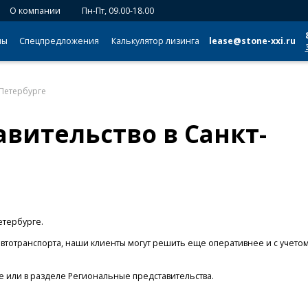
О компании
Пн-Пт, 09.00-18.00
мы
Спецпредложения
Калькулятор лизинга
lease@stone-xxi.ru
-Петербурге
вительство в Санкт-
етербурге.
втотранспорта, наши клиенты могут решить еще оперативнее и с учето
е или в разделе Региональные представительства.