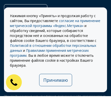
Заказать звонок
Нажимая кнопку «Принять» и продолжая работу с
сайтом, Вы предоставляете
согласие на применение
метрической программы «Яндекс.Метрика»
и
обработку сведений, которые собираются
Правила
Разработка сайта –
посредством неё и основанных на обработке
использования cookie
ITECH
файлов cookie Вашего браузера, в соответствии с
Политикой в отношении обработки персональных
Правила пользования
© 2026 «СТОУН-XXI»
данных
и
Правилами применения метрических
сайтом
программ
. Вы в любое время можете отключить
Политика
применение файлов cookie в настройках Вашего
конфиденциальности
браузера.
Карта сайта
Принимаю
Публичная оферта на
использование ПЭП
Обращаем Ваше внимание на то, что информация, размещенная на сайте, носит исключительно
информационный характер и ни при каких условиях не является публичной офертой,
определяемой положениями Статьи 437 (2) Гражданского кодекса Российской Федерации.