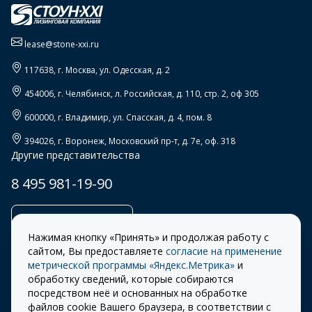
lease@stone-xxi.ru
117638
, г.
Москва
,
ул. Одесская, д. 2
454006
, г.
Челябинск
,
л. Российская, д. 110, стр. 2, оф 305
600000
, г.
Владимир
,
ул. Спасская, д. 4, пом. 8
394026
, г.
Воронеж
,
Московский пр-т, д. 7е, оф. 318
Другие представительства
8 495 981-19-90
Заказать звонок
Нажимая кнопку «Принять» и продолжая работу с
сайтом, Вы предоставляете
согласие на применение
метрической программы «Яндекс.Метрика»
и
обработку сведений, которые собираются
Правила
Разработка сайта –
посредством неё и основанных на обработке
использования cookie
ITECH
файлов cookie Вашего браузера, в соответствии с