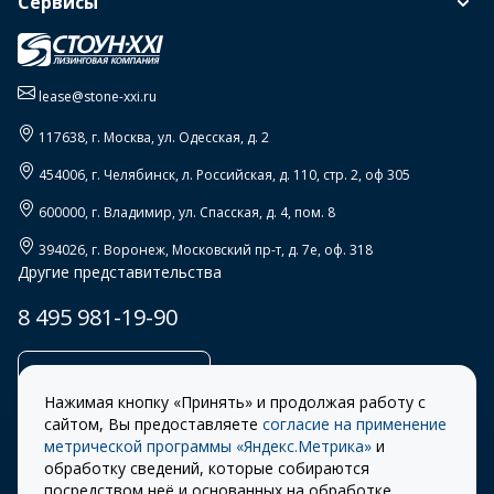
Сервисы
lease@stone-xxi.ru
117638
, г.
Москва
,
ул. Одесская, д. 2
454006
, г.
Челябинск
,
л. Российская, д. 110, стр. 2, оф 305
600000
, г.
Владимир
,
ул. Спасская, д. 4, пом. 8
394026
, г.
Воронеж
,
Московский пр-т, д. 7е, оф. 318
Другие представительства
8 495 981-19-90
Заказать звонок
Нажимая кнопку «Принять» и продолжая работу с
сайтом, Вы предоставляете
согласие на применение
метрической программы «Яндекс.Метрика»
и
обработку сведений, которые собираются
Правила
Разработка сайта –
посредством неё и основанных на обработке