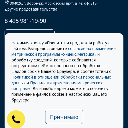
394026
, г.
Воронеж
,
Московский пр-т, д. 7е, оф. 318
Другие представительства
8 495 981-19-90
Заказать звонок
Нажимая кнопку «Принять» и продолжая работу с
сайтом, Вы предоставляете
согласие на применение
метрической программы «Яндекс.Метрика»
и
обработку сведений, которые собираются
Правила
Разработка сайта –
посредством неё и основанных на обработке
использования cookie
ITECH
файлов cookie Вашего браузера, в соответствии с
Политикой в отношении обработки персональных
Правила пользования
© 2026 «СТОУН-XXI»
данных
и
Правилами применения метрических
сайтом
программ
. Вы в любое время можете отключить
Политика
применение файлов cookie в настройках Вашего
конфиденциальности
браузера.
Карта сайта
Принимаю
Публичная оферта на
использование ПЭП